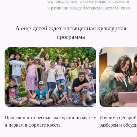
его популярным, а также узнают о схожести
и различии между блогером и актером кино
А еще детей ждет насыщенная культурная
программа
Проведем интересные экскурсии по музеям
Изучим сценарий
и паркам в формате квеста
разберем и обсуд