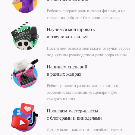
Ребенок сыграет роль в своем фильме, а не
только попробует себя в роли режиссера
Научимся монтировать
и озвучивать фильм
Постигнем основы монтажа и озвучки героев
под чутким руководством режиссера смены
Напишем сценарий
в разных жанрах
Ребята узнают о разных жанрах кино и
особенностях написания сценария для
каждого из них
Проведем мастер-классы
с блогерами и киноделами
Дети узнают, как вести видеоблог, сделать