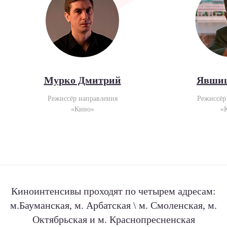
Мурко Дмитрий
Явшиц
Режиссёр направления
Режиссёр
«Кино»
«
Киноинтенсивы проходят по четырем адресам:
м.Бауманская, м. Арбатская \ м. Смоленская, м.
Октябрьская и м. Краснопресненская